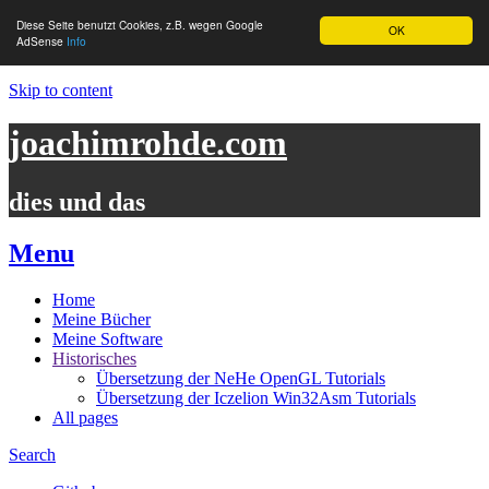
Diese Seite benutzt Cookies, z.B. wegen Google
OK
AdSense
Info
Skip to content
joachimrohde.com
dies und das
Menu
Home
Meine Bücher
Meine Software
Historisches
Übersetzung der NeHe OpenGL Tutorials
Übersetzung der Iczelion Win32Asm Tutorials
All pages
Search