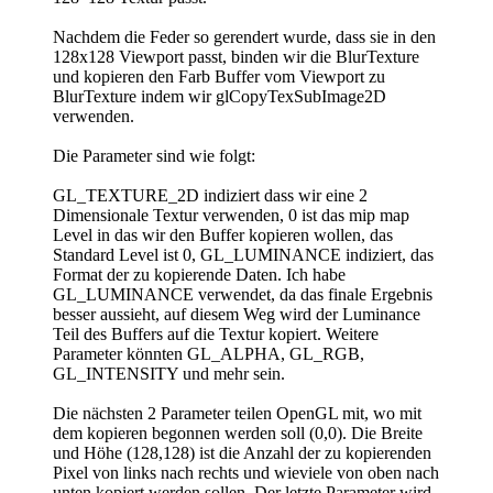
Nachdem die Feder so gerendert wurde, dass sie in den
128x128 Viewport passt, binden wir die BlurTexture
und kopieren den Farb Buffer vom Viewport zu
BlurTexture indem wir glCopyTexSubImage2D
verwenden.
Die Parameter sind wie folgt:
GL_TEXTURE_2D indiziert dass wir eine 2
Dimensionale Textur verwenden, 0 ist das mip map
Level in das wir den Buffer kopieren wollen, das
Standard Level ist 0, GL_LUMINANCE indiziert, das
Format der zu kopierende Daten. Ich habe
GL_LUMINANCE verwendet, da das finale Ergebnis
besser aussieht, auf diesem Weg wird der Luminance
Teil des Buffers auf die Textur kopiert. Weitere
Parameter könnten GL_ALPHA, GL_RGB,
GL_INTENSITY und mehr sein.
Die nächsten 2 Parameter teilen OpenGL mit, wo mit
dem kopieren begonnen werden soll (0,0). Die Breite
und Höhe (128,128) ist die Anzahl der zu kopierenden
Pixel von links nach rechts und wieviele von oben nach
unten kopiert werden sollen. Der letzte Parameter wird