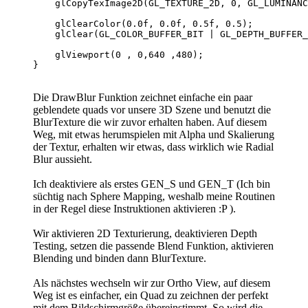
    glCopyTexImage2D(GL_TEXTURE_2D, 0, GL_LUMINANC
    glClearColor(0.0f, 0.0f, 0.5f, 0.5);          
    glClear(GL_COLOR_BUFFER_BIT | GL_DEPTH_BUFFER_
    glViewport(0 , 0,640 ,480);                   
Die DrawBlur Funktion zeichnet einfache ein paar
geblendete quads vor unsere 3D Szene und benutzt die
BlurTexture die wir zuvor erhalten haben. Auf diesem
Weg, mit etwas herumspielen mit Alpha und Skalierung
der Textur, erhalten wir etwas, dass wirklich wie Radial
Blur aussieht.
Ich deaktiviere als erstes GEN_S und GEN_T (Ich bin
süchtig nach Sphere Mapping, weshalb meine Routinen
in der Regel diese Instruktionen aktivieren :P ).
Wir aktivieren 2D Texturierung, deaktivieren Depth
Testing, setzen die passende Blend Funktion, aktivieren
Blending und binden dann BlurTexture.
Als nächstes wechseln wir zur Ortho View, auf diesem
Weg ist es einfacher, ein Quad zu zeichnen der perfekt
mit dem Bildschirmgröße übereinstimmt. So wird die