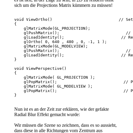
sich um die Projections Matrix kümmern zu müssen!
void ViewOrtho()                            // Set
{

    glMatrixMode(GL_PROJECTION);                  
    glPushMatrix();                            // 
    glLoadIdentity();                        // Re
    glOrtho( 0, 640 , 480 , 0, -1, 1 );           
    glMatrixMode(GL_MODELVIEW);                   
    glPushMatrix();                            // 
    glLoadIdentity();                        // Re
}

void ViewPerspective()                            
{

    glMatrixMode( GL_PROJECTION );                
    glPopMatrix();                            // P
    glMatrixMode( GL_MODELVIEW );                 
    glPopMatrix();                            // P
Nun ist es an der Zeit zur erklären, wie der gefakte
Radial Blur Effekt gemacht wurde:
Wir müssen die Szene so zeichnen, dass es so aussieht,
dass diese in alle Richtungen vom Zentrum aus