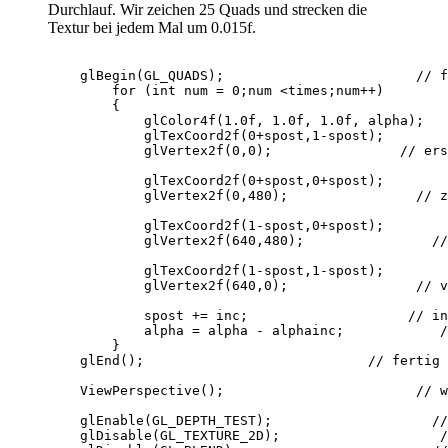
Durchlauf. Wir zeichen 25 Quads und strecken die
Textur bei jedem Mal um 0.015f.
    glBegin(GL_QUADS);                        // f
        for (int num = 0;num <times;num++)        
        {

            glColor4f(1.0f, 1.0f, 1.0f, alpha);   
            glTexCoord2f(0+spost,1-spost);        
            glVertex2f(0,0);                // ers
            glTexCoord2f(0+spost,0+spost);        
            glVertex2f(0,480);                // z
            glTexCoord2f(1-spost,0+spost);        
            glVertex2f(640,480);                //
            glTexCoord2f(1-spost,1-spost);        
            glVertex2f(640,0);                // v
            spost += inc;                    // in
            alpha = alpha - alphainc;            /
        }

    glEnd();                            // fertig 
    ViewPerspective();                        // w
    glEnable(GL_DEPTH_TEST);                    //
    glDisable(GL_TEXTURE_2D);                    /