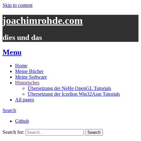
Skip to content
joachimrohde.com
dies und das
Menu
Home
Meine Bücher
Meine Software
Historisches
Übersetzung der NeHe OpenGL Tutorials
Übersetzung der Iczelion Win32Asm Tutorials
All pages
Search
Github
Search for: