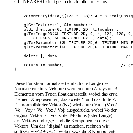
GL_NEAREST sieht gestreckt ziemlich mies aus.
    ZeroMemory(data,((128 * 128)* 4 * sizeof(unsig
    glGenTextures(1, &txtnumber);                 
    glBindTexture(GL_TEXTURE_2D, txtnumber);      
    glTexImage2D(GL_TEXTURE_2D, 0, 4, 128, 128, 0,

        GL_RGBA, GL_UNSIGNED_BYTE, data);         
    glTexParameteri(GL_TEXTURE_2D,GL_TEXTURE_MIN_F
    glTexParameteri(GL_TEXTURE_2D,GL_TEXTURE_MAG_F
    delete [] data;                            // 
    return txtnumber;                        // ge
Diese Funktion normalisiert einfach die Länge des
Normalenvektors. Vektoren werden durch Arrays mit 3
Elementen vom Typen float dargestellt, wobei das erste
Element X repräsentiert, das zweite Y und das dritte Z.
Ein normalisierter Vektor (Nv) wird durch Vn = (Vox /
|Vo| , Voy / |Vo|, Voz / |Vo|) ausgedrückt, wobei Vo der
original Vektor ist, |vo| ist der Modulus (oder Länge)
des Vektors und x,y,z sind die Komponenten dieses
Vektors. Um das "digital" zu machen, rechnen wir:
sqrt(x^2 + y^2 + z^2) , wobei x,y,z die 3 Komponenten