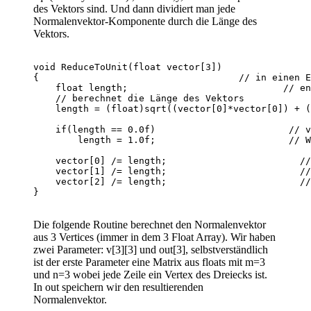
des Vektors sind. Und dann dividiert man jede
Normalenvektor-Komponente durch die Länge des
Vektors.
void ReduceToUnit(float vector[3])                
{                                    // in einen E
    float length;                            // en
    // berechnet die Länge des Vektors

    length = (float)sqrt((vector[0]*vector[0]) + (
    if(length == 0.0f)                        // v
        length = 1.0f;                        // W
    vector[0] /= length;                        //
    vector[1] /= length;                        //
    vector[2] /= length;                        //
Die folgende Routine berechnet den Normalenvektor
aus 3 Vertices (immer in dem 3 Float Array). Wir haben
zwei Parameter: v[3][3] und out[3], selbstverständlich
ist der erste Parameter eine Matrix aus floats mit m=3
und n=3 wobei jede Zeile ein Vertex des Dreiecks ist.
In out speichern wir den resultierenden
Normalenvektor.