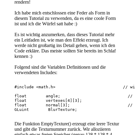
rendern!
Ich habe mich entschlossen eine Feder als Form in
diesem Tutorial zu verwenden, da es eine coole Form
ist und ich die Würfel satt habe :)
Es ist wichtig anzumerken, dass dieses Tutorial mehr
ein Leitfaden ist, wie man den Effekt erzeugt. Ich
werde nicht großartig ins Detail gehen, wenn ich den
Code erkläre. Das meiste sollten Sie bereits im Schlaf
kennen :)
Folgend sind die Variablen Definitionen und die
verwendeten Includes:
#include <math.h>                            // wi
float        angle;                            // 
float        vertexes[4][3];                      
float        normal[3];                        // 
Die Funktion EmptyTexture() erzeugt eine leere Textur
und gibt die Texturnummer zurück. Wir alloziieren
einfach etwas freien Speicher (genau 128 * 128 * 4