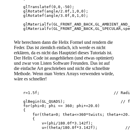
    glTranslatef(0,0,-50);                        
    glRotatef(angle/2.0f,1,0,0);                  
    glRotatef(angle/3.0f,0,1,0);                  
    glMaterialfv(GL_FRONT_AND_BACK,GL_AMBIENT_AND_
Wir berechnen dann die Helix Formel und rendern die
Feder. Das ist ziemlich einfach, ich werde es nicht
erklären, da es nicht das Hauptziel dieses Tutorials ist.
Der Helix Code ist ausgehliehen (und etwas optimiert)
und zwar von Listen Software Freunden. Das ist auf
die einfache Art geschrieben und nicht die schnellste
Methode. Wenn man Vertex Arrays verwenden würde,
wäre es schneller!
    r=1.5f;                                // Radi
    glBegin(GL_QUADS);                        // f
    for(phi=0; phi <= 360; phi+=20.0)             
    {

        for(theta=0; theta<=360*twists; theta+=20.
        {

            v=(phi/180.0f*3.142f);                
            u=(theta/180.0f*3.142f);            //