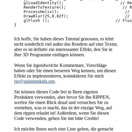
    glLoadIdentity();                        // Re
    RenderToTexture();                        // R
    ProcessHelix();                            // 
    DrawBlur(25,0.02f);                        // 
    glFlush ();                            // Flus
Ich hoffe, Sie haben dieses Tutorial genossen, es lehrt
nicht sonderlich viel außer das Rendern auf eine Textur,
aber es ist defintiv ein interessanter Effekt, den Sie in
Ihre 3D Programme einfügen können.
Wenn Sie irgendwelche Kommentare, Vorschläge
haben oder Sie einen besseren Weg kennen, um diesen
Effekt zu implementieren, kontaktieren Sie mich
rio@spinningkids.org
.
Sie können diesen Code frei in Ihren eigenen
Produkten verwenden, aber bevor Sie ihn RIPPEN,
werfen Sie einen Blick drauf und versuchen Sie zu
verstehen, was er macht, das ist der einzige Weg, auf
dem rippen erlaubt ist! Außerdem, wenn Sie diesen
Code verwenden, geben Sie mir bitte Credits!
Ich möchte Ihnen noch eine Liste geben, die gemacht