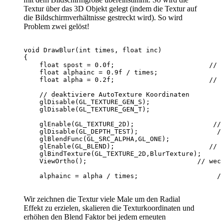
Textur über das 3D Objekt gelegt (indem die Textur auf
die Bildschirmverhältnisse gestreckt wird). So wird
Problem zwei gelöst!
void DrawBlur(int times, float inc)               
{

    float spost = 0.0f;                        // 
    float alphainc = 0.9f / times;                
    float alpha = 0.2f;                        // 
    // deaktiviere AutoTexture Koordinaten

    glDisable(GL_TEXTURE_GEN_S);

    glDisable(GL_TEXTURE_GEN_T);

    glEnable(GL_TEXTURE_2D);                    //
    glDisable(GL_DEPTH_TEST);                    /
    glBlendFunc(GL_SRC_ALPHA,GL_ONE);             
    glEnable(GL_BLEND);                        // 
    glBindTexture(GL_TEXTURE_2D,BlurTexture);     
    ViewOrtho();                            // wec
Wir zeichnen die Textur viele Male um den Radial
Effekt zu erzielen, skalieren die Texturkoordinaten und
erhöhen den Blend Faktor bei jedem erneuten