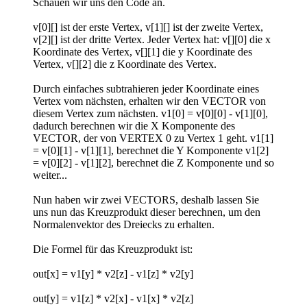
Schauen wir uns den Code an.
v[0][] ist der erste Vertex, v[1][] ist der zweite Vertex,
v[2][] ist der dritte Vertex. Jeder Vertex hat: v[][0] die x
Koordinate des Vertex, v[][1] die y Koordinate des
Vertex, v[][2] die z Koordinate des Vertex.
Durch einfaches subtrahieren jeder Koordinate eines
Vertex vom nächsten, erhalten wir den VECTOR von
diesem Vertex zum nächsten. v1[0] = v[0][0] - v[1][0],
dadurch berechnen wir die X Komponente des
VECTOR, der von VERTEX 0 zu Vertex 1 geht. v1[1]
= v[0][1] - v[1][1], berechnet die Y Komponente v1[2]
= v[0][2] - v[1][2], berechnet die Z Komponente und so
weiter...
Nun haben wir zwei VECTORS, deshalb lassen Sie
uns nun das Kreuzprodukt dieser berechnen, um den
Normalenvektor des Dreiecks zu erhalten.
Die Formel für das Kreuzprodukt ist:
out[x] = v1[y] * v2[z] - v1[z] * v2[y]
out[y] = v1[z] * v2[x] - v1[x] * v2[z]