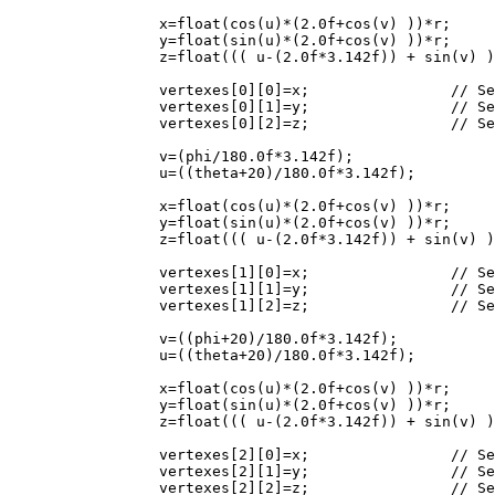
            x=float(cos(u)*(2.0f+cos(v) ))*r;     
            y=float(sin(u)*(2.0f+cos(v) ))*r;     
            z=float((( u-(2.0f*3.142f)) + sin(v) )
            vertexes[0][0]=x;                // Se
            vertexes[0][1]=y;                // Se
            vertexes[0][2]=z;                // Se
            v=(phi/180.0f*3.142f);                
            u=((theta+20)/180.0f*3.142f);         
            x=float(cos(u)*(2.0f+cos(v) ))*r;     
            y=float(sin(u)*(2.0f+cos(v) ))*r;     
            z=float((( u-(2.0f*3.142f)) + sin(v) )
            vertexes[1][0]=x;                // Se
            vertexes[1][1]=y;                // Se
            vertexes[1][2]=z;                // Se
            v=((phi+20)/180.0f*3.142f);           
            u=((theta+20)/180.0f*3.142f);         
            x=float(cos(u)*(2.0f+cos(v) ))*r;     
            y=float(sin(u)*(2.0f+cos(v) ))*r;     
            z=float((( u-(2.0f*3.142f)) + sin(v) )
            vertexes[2][0]=x;                // Se
            vertexes[2][1]=y;                // Se
            vertexes[2][2]=z;                // Se