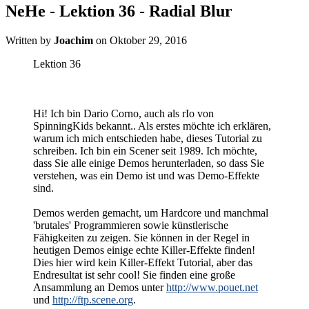
NeHe - Lektion 36 - Radial Blur
Written by
Joachim
on
Oktober 29, 2016
Lektion 36
Hi! Ich bin Dario Corno, auch als rIo von
SpinningKids bekannt.. Als erstes möchte ich erklären,
warum ich mich entschieden habe, dieses Tutorial zu
schreiben. Ich bin ein Scener seit 1989. Ich möchte,
dass Sie alle einige Demos herunterladen, so dass Sie
verstehen, was ein Demo ist und was Demo-Effekte
sind.
Demos werden gemacht, um Hardcore und manchmal
'brutales' Programmieren sowie künstlerische
Fähigkeiten zu zeigen. Sie können in der Regel in
heutigen Demos einige echte Killer-Effekte finden!
Dies hier wird kein Killer-Effekt Tutorial, aber das
Endresultat ist sehr cool! Sie finden eine große
Ansammlung an Demos unter
http://www.pouet.net
und
http://ftp.scene.org
.