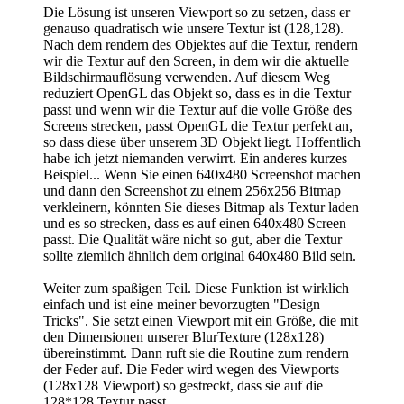
Die Lösung ist unseren Viewport so zu setzen, dass er
genauso quadratisch wie unsere Textur ist (128,128).
Nach dem rendern des Objektes auf die Textur, rendern
wir die Textur auf den Screen, in dem wir die aktuelle
Bildschirmauflösung verwenden. Auf diesem Weg
reduziert OpenGL das Objekt so, dass es in die Textur
passt und wenn wir die Textur auf die volle Größe des
Screens strecken, passt OpenGL die Textur perfekt an,
so dass diese über unserem 3D Objekt liegt. Hoffentlich
habe ich jetzt niemanden verwirrt. Ein anderes kurzes
Beispiel... Wenn Sie einen 640x480 Screenshot machen
und dann den Screenshot zu einem 256x256 Bitmap
verkleinern, könnten Sie dieses Bitmap als Textur laden
und es so strecken, dass es auf einen 640x480 Screen
passt. Die Qualität wäre nicht so gut, aber die Textur
sollte ziemlich ähnlich dem original 640x480 Bild sein.
Weiter zum spaßigen Teil. Diese Funktion ist wirklich
einfach und ist eine meiner bevorzugten "Design
Tricks". Sie setzt einen Viewport mit ein Größe, die mit
den Dimensionen unserer BlurTexture (128x128)
übereinstimmt. Dann ruft sie die Routine zum rendern
der Feder auf. Die Feder wird wegen des Viewports
(128x128 Viewport) so gestreckt, dass sie auf die
128*128 Textur passt.