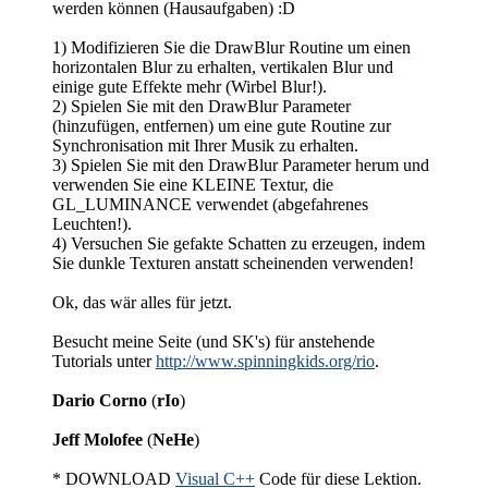
werden können (Hausaufgaben) :D
1) Modifizieren Sie die DrawBlur Routine um einen
horizontalen Blur zu erhalten, vertikalen Blur und
einige gute Effekte mehr (Wirbel Blur!).
2) Spielen Sie mit den DrawBlur Parameter
(hinzufügen, entfernen) um eine gute Routine zur
Synchronisation mit Ihrer Musik zu erhalten.
3) Spielen Sie mit den DrawBlur Parameter herum und
verwenden Sie eine KLEINE Textur, die
GL_LUMINANCE verwendet (abgefahrenes
Leuchten!).
4) Versuchen Sie gefakte Schatten zu erzeugen, indem
Sie dunkle Texturen anstatt scheinenden verwenden!
Ok, das wär alles für jetzt.
Besucht meine Seite (und SK's) für anstehende
Tutorials unter
http://www.spinningkids.org/rio
.
Dario Corno
(
rIo
)
Jeff Molofee
(
NeHe
)
* DOWNLOAD
Visual C++
Code für diese Lektion.