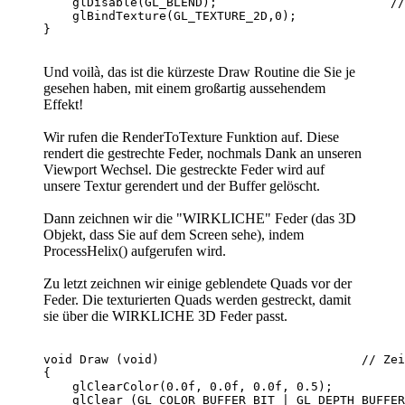
    glDisable(GL_BLEND);                        //
    glBindTexture(GL_TEXTURE_2D,0);               
Und voilà, das ist die kürzeste Draw Routine die Sie je
gesehen haben, mit einem großartig aussehendem
Effekt!
Wir rufen die RenderToTexture Funktion auf. Diese
rendert die gestrechte Feder, nochmals Dank an unseren
Viewport Wechsel. Die gestreckte Feder wird auf
unsere Textur gerendert und der Buffer gelöscht.
Dann zeichnen wir die "WIRKLICHE" Feder (das 3D
Objekt, dass Sie auf dem Screen sehe), indem
ProcessHelix() aufgerufen wird.
Zu letzt zeichnen wir einige geblendete Quads vor der
Feder. Die texturierten Quads werden gestreckt, damit
sie über die WIRKLICHE 3D Feder passt.
void Draw (void)                            // Zei
{

    glClearColor(0.0f, 0.0f, 0.0f, 0.5);          
    glClear (GL_COLOR_BUFFER_BIT | GL_DEPTH_BUFFER