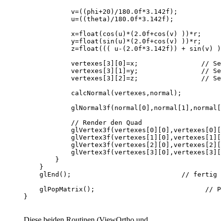
            v=((phi+20)/180.0f*3.142f);           
            u=((theta)/180.0f*3.142f);            
            x=float(cos(u)*(2.0f+cos(v) ))*r;     
            y=float(sin(u)*(2.0f+cos(v) ))*r;     
            z=float((( u-(2.0f*3.142f)) + sin(v) )
            vertexes[3][0]=x;                // Se
            vertexes[3][1]=y;                // Se
            vertexes[3][2]=z;                // Se
            calcNormal(vertexes,normal);          
            glNormal3f(normal[0],normal[1],normal[
            // Render den Quad

            glVertex3f(vertexes[0][0],vertexes[0][
            glVertex3f(vertexes[1][0],vertexes[1][
            glVertex3f(vertexes[2][0],vertexes[2][
            glVertex3f(vertexes[3][0],vertexes[3][
        }

    }

    glEnd();                            // fertig 
    glPopMatrix();                            // P
Diese beiden Routinen (ViewOrtho und