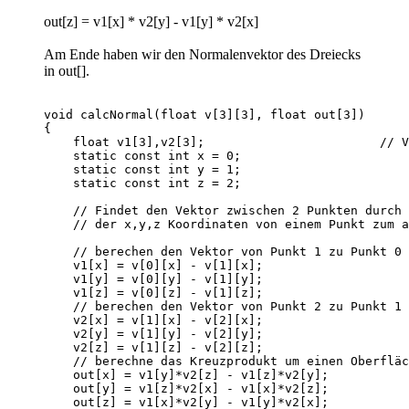
out[z] = v1[x] * v2[y] - v1[y] * v2[x]
Am Ende haben wir den Normalenvektor des Dreiecks
in out[].
void calcNormal(float v[3][3], float out[3])      
{

    float v1[3],v2[3];                        // V
    static const int x = 0;                       
    static const int y = 1;                       
    static const int z = 2;                       
    // Findet den Vektor zwischen 2 Punkten durch 
    // der x,y,z Koordinaten von einem Punkt zum a
    // berechen den Vektor von Punkt 1 zu Punkt 0

    v1[x] = v[0][x] - v[1][x];                    
    v1[y] = v[0][y] - v[1][y];                    
    v1[z] = v[0][z] - v[1][z];                    
    // berechen den Vektor von Punkt 2 zu Punkt 1

    v2[x] = v[1][x] - v[2][x];                    
    v2[y] = v[1][y] - v[2][y];                    
    v2[z] = v[1][z] - v[2][z];                    
    // berechne das Kreuzprodukt um einen Oberfläc
    out[x] = v1[y]*v2[z] - v1[z]*v2[y];           
    out[y] = v1[z]*v2[x] - v1[x]*v2[z];           
    out[z] = v1[x]*v2[y] - v1[y]*v2[x];           