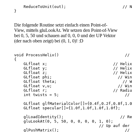
    ReduceToUnit(out);                        // N
Die folgende Routine setzt einfach einen Point-of-
View, mittels gluLookAt. Wir setzen den Point-of-View
bei 0, 5, 50 und schauen auf 0, 0, 0 und der UP Vektor
(der nach oben zeigt) bei (0, 1, 0)! :D
void ProcessHelix()                            // 
{

    GLfloat x;                            // Helix
    GLfloat y;                            // Helix
    GLfloat z;                            // Helix
    GLfloat phi;                            // Win
    GLfloat theta;                            // W
    GLfloat v,u;                            // Win
    GLfloat r;                            // Radiu
    int twists = 5;                            // 
    GLfloat glfMaterialColor[]={0.4f,0.2f,0.8f,1.0
    GLfloat specular[]={1.0f,1.0f,1.0f,1.0f};     
    glLoadIdentity();                        // Re
    gluLookAt(0, 5, 50, 0, 0, 0, 0, 1, 0);        
                                    // Up auf der 
    glPushMatrix();                            // 